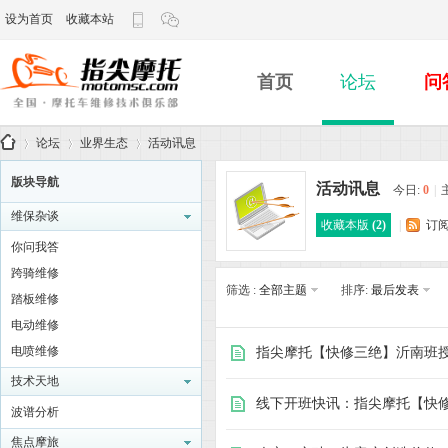
设为首页
收藏本站
首页
论坛
问
论坛
业界生态
活动讯息
版块导航
活动讯息
今日:
0
|
维保杂谈
收藏本版
(
2
)
|
订
指
»
›
›
你问我答
跨骑维修
筛选 :
全部主题
排序:
最后发表
踏板维修
电动维修
电喷维修
指尖摩托【快修三绝】沂南班
技术天地
线下开班快讯：指尖摩托【快
波谱分析
尖
焦点摩旅