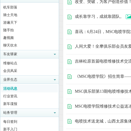
改变、突破，为客户创造价值
机车部落
骑士天地
成长靠学习，成就靠团队。
游遍天下
随手拍
喜讯：6月24日，MSC电喷学
趣视频
聊天吹水
人间大爱！全摩俱乐部会员友
摩
车友驿家
吉林松原首届电喷维修技术交
维修站点
会员风采
《MSC电喷学院》招生简章—
业界生态
活动讯息
MSC俱乐部第13期电喷维修技
行业资讯
新车谍报
MSC电喷学院维修技术公益送
托
站务管理
电喷技术送龙城，山西太原集
每日签到
新手入门