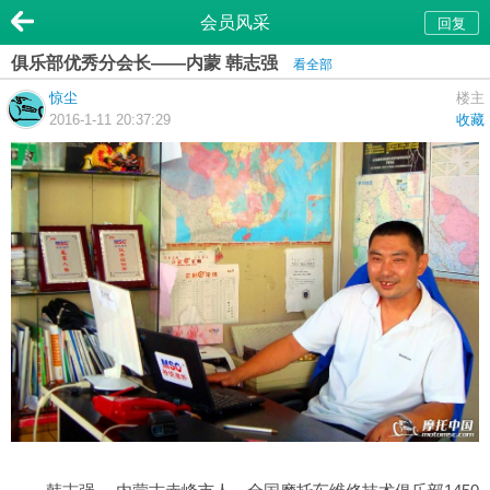
会员风采
回复
俱乐部优秀分会长——内蒙 韩志强
看全部
惊尘
楼主
2016-1-11 20:37:29
收藏