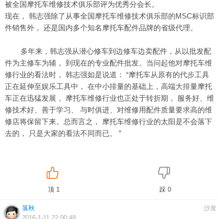
被全国摩托车维修技术俱乐部评为优秀分会长。
现在， 韩志强除了从事全国摩托车维修技术俱乐部的MSC标识部
件销售外， 还是国内多个知名摩托车配件品牌的省级代理。
多年来，韩志强从潜心修车到边修车边卖配件，从以批发配
件为主修车为辅， 到现在的专业配件批发。当问起他对摩托车维
修行业的看法时， 韩志强如是说道： “摩托车从原有的代步工具
正在延伸至娱乐工具中， 在中小排量的基础上，高端大排量摩托
车正在迅猛发展， 摩托车维修行业也正处于转折期， 服务好、维
修技术好、善于学习、 与时俱进、对维修用配件质量要求高的维
修店将保留下来。总而言之， 摩托车维修行业的太阳是不会落下
去的， 只是大家的看法不同而已。 ”
顶 1
踩 0
落秋
沙发
2016-1-11 22:00:48