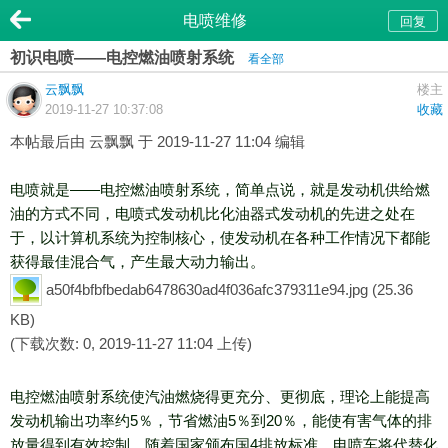
电喷维修
回复
初识电喷——电控燃油喷射系统
看全部
云飘飘
楼主
2019-11-27 10:37:08
收藏
本帖最后由 云飘飘 于 2019-11-27 11:04 编辑
电喷就是——电控燃油喷射系统，简单点说，就是发动机供给燃
油的方式不同，电喷式发动机比化油器式发动机的先进之处在
于，以计算机系统为控制核心，使发动机在各种工作情况下都能
获得最佳混合气，产生最大动力输出。
a50f4bfbfbedab6478630ad4f036afc379311e94.jpg
(25.36
KB)
(下载次数: 0, 2019-11-27 11:04 上传)
电控燃油喷射系统使汽油燃烧得更充分、更彻底，理论上能提高
发动机输出功率约5％，节省燃油5％到20％，能使有害气体的排
放量得到有效控制。随着国家颁布国4排放标准，电喷车将代替化