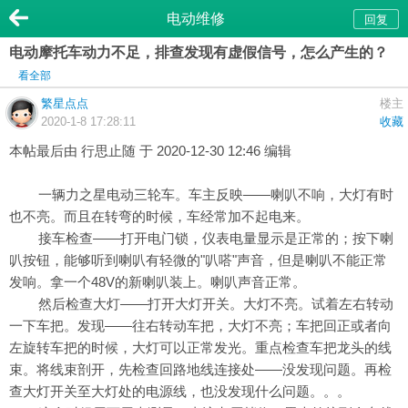
电动维修
回复
电动摩托车动力不足，排查发现有虚假信号，怎么产生的？
看全部
繁星点点
楼主
2020-1-8 17:28:11
收藏
本帖最后由 行思止随 于 2020-12-30 12:46 编辑
一辆力之星电动三轮车。车主反映——喇叭不响，大灯有时
也不亮。而且在转弯的时候，车经常加不起电来。
接车检查——打开电门锁，仪表电量显示是正常的；按下喇
叭按钮，能够听到喇叭有轻微的"叭嗒"声音，但是喇叭不能正常
发响。拿一个48V的新喇叭装上。喇叭声音正常。
然后检查大灯——打开大灯开关。大灯不亮。试着左右转动
一下车把。发现——往右转动车把，大灯不亮；车把回正或者向
左旋转车把的时候，大灯可以正常发光。重点检查车把龙头的线
束。将线束剖开，先检查回路地线连接处——没发现问题。再检
查大灯开关至大灯处的电源线，也没发现什么问题。。。