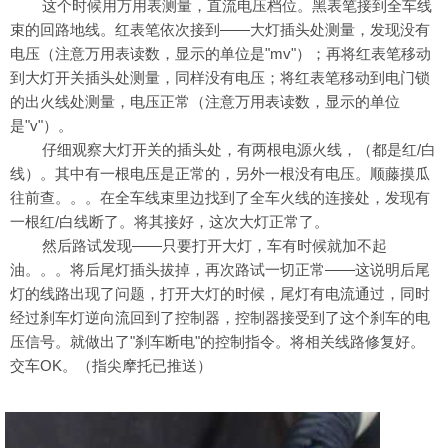
这个时候用万用表测量，直流电压档位。黑表笔接到全车线
束的回路地线。红表笔依次接到——大灯插头处测量，发现没有
电压（注意万用表读数，显示的单位是"mv"）；再将红表笔移动
到大灯开关插头处测量，同样没有电压；将红表笔移动到电门锁
的出火线处测量，电压正常（注意万用表读数，显示的单位
是"v"）。
仔细观察大灯开关的插头处，有两根电源火线，（都是红/白
线）。其中有一根电压是正常的，另外一根没有电压。顺藤摸瓜
往前查。。。在全车线束里边找到了全车火线的连接处，发现有
一根红/白线断了。将其接好，这次大灯正常了。
然后路试发现——只要打开大灯，车有时候就加不起
油。。。将后尾灯插头拔掉，再次路试一切正常——这说明后尾
灯的线路出现了问题，打开大灯的时候，尾灯有电流通过，同时
经过刹车灯逆向流回到了控制器，控制器接受到了这个刹车的电
压信号。就做出了"刹车断电"的控制指令。将相关线路修复好。
交车OK。（指尖摩托已推送）