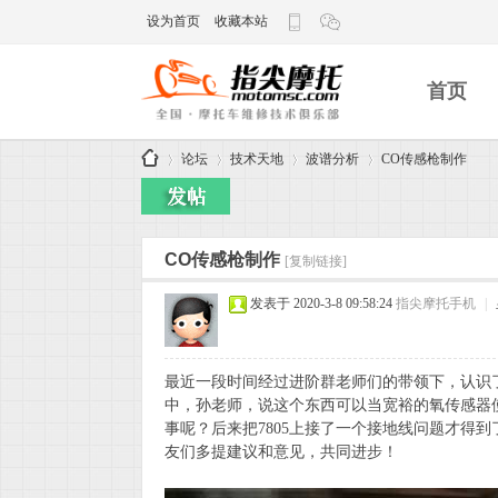
设为首页
收藏本站
首页
论坛
技术天地
波谱分析
CO传感枪制作
指
»
›
›
›
CO传感枪制作
[复制链接]
发表于 2020-3-8 09:58:24
指尖摩托手机
|
最近一段时间经过进阶群老师们的带领下，认识
中，孙老师，说这个东西可以当宽裕的氧传感器
事呢？后来把7805上接了一个接地线问题才得
友们多提建议和意见，共同进步！
尖