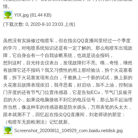
情。
YIX.jpg
(81.44 KB)
(下载次数: 0, 2020-8-10 23:03 上传)
虽然没有实操修过电喷车，但在指尖QQ直播间里经过一个季度
的学习，对电喷系统知识还是有一定了解的。那么电喷车出现故
障，它自身会有一个自我诊断系统，也就是说会报码，
想到这时，目光转去仪表台，发现故障灯不亮。咦…奇怪，继然
有故障它还不报码？我又习惯性的用上那经验法，拆个火花塞看
看，拆下火花塞发现有点白，干脆换上一个新的试试，换上新的
火花塞后故障表现依旧，我寻思着，好启动，加不上油，控制油
门开度的还有节气门位置传感器，它是告知ECu，节气门反板开
启的大小，如果说电脑接收不到它的电压信号，那么加不起油理
所当然，像这种车的传感器都是防水插头，万用表笔的头太大，
跟本就测不了，回忆起在指尖QQ直播间，刘老师讲的那堂：
（电喷车无损检测法）记忆犹新。
Screenshot_20200811_104929_com.baidu.netdisk.jpg