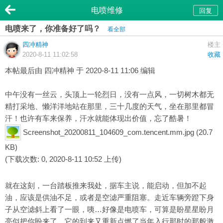
电喷维修
回复
电喷来了，你准备好了吗？
看全部
四冲精神
楼主
2020-8-11 11:02:58
收藏
本帖最后由 四冲精神 于 2020-8-11 11:06 编辑
中午没有一丝云，头顶上一轮烈日，没有一点风，一切树木都无
精打采地、懒洋洋地站在那里，三十几度的天气，坐在那里都冒
汗！也许有车来保养，汗水就能体现出价值，忘了酷暑！
Screenshot_20200811_104609_com.tencent.mm.jpg
(20.7
KB)
(下载次数: 0, 2020-8-11 10:52 上传)
就在这刻，一台踏板推来我处，据车主说，能启动，但加不起
油，应该是供油不足，或者是空滤严重阻塞。走近车辆旁蹬下身
子从空滤斜上看了一眼，咦…好像是电喷车，可算是盼星星盼月
亮似把你盼来了。它的到来又重新点燃了当年入行那时的那般激