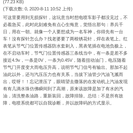
(77.23 KB)
(下载次数: 0, 2020-8-11 10:52 上传)
可这里要用到无损探针，这玩意当时想电喷车影子都没见过，不
必着急买，此时此刻难免有点心生悔意，觉悟出那句：养兵千
日，用在一朝。就像一个人要想成为一名车神，你得先有一台
车！沒有探针怎么办？找老婆要了两根锈花针，焊在表笔上。红
表笔从节气门位置传感器防水套刺入，黑表笔插在电池负极上，
在不启动车时，节气门位置传感器三条线当中，有一条是差不多
接近4.9v，一条是0V，一条为0.45V，随着扭动油门，电压随着
节气门开度变大而电压升高，说明节气门信号有输出。那加不起
油此以外，还与汽压压力也有关系，当拔下油管少汽油飞溅而
出，哎呀！！忘记泄压了，眼睛望去撒落的在发动机上汽油发现
有有几滴水珠仿佛瞬间到了高潮，原来该故障是加了有水的汽
油，清洗整条油路，重新装回，故障排除。总结：不是所有故
障，电喷系统都可以自我诊断，并以故障码的方式显示。