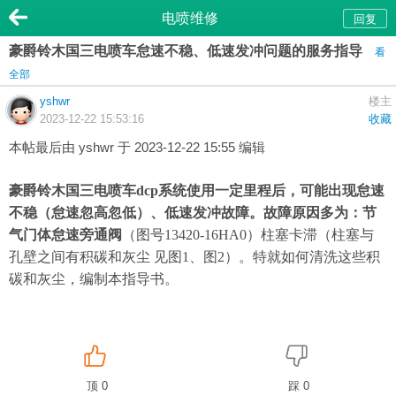
电喷维修
回复
豪爵铃木国三电喷车怠速不稳、低速发冲问题的服务指导
看
全部
yshwr
楼主
2023-12-22 15:53:16
收藏
本帖最后由 yshwr 于 2023-12-22 15:55 编辑
豪爵铃木国三电喷车dcp系统使用一定里程后，可能出现怠速
不稳（怠速忽高忽低）、低速发冲故障。故障原因多为：节
气门体怠速旁通阀
（图号13420-16HA0）柱塞卡滞（柱塞与
孔壁之间有积碳和灰尘 见图1、图2）。特就如何清洗这些积
碳和灰尘，编制本指导书。
顶 0
踩 0