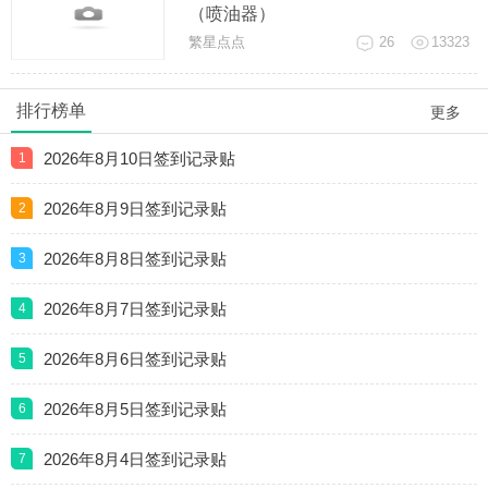
（喷油器）
繁星点点
26
13323
交流会上雅马哈天剑王的维修练习
排行榜单
更多
（汽油压力
2026年8月10日签到记录贴
繁星点点
28
15224
1
2026年8月9日签到记录贴
2
交流会上雅马哈天剑王的维修练习(高
压没火)
2026年8月8日签到记录贴
3
繁星点点
30
18769
2026年8月7日签到记录贴
4
交流会上雅马哈天剑王的维修练习
2026年8月6日签到记录贴
5
（三合一传
繁星点点
36
21917
2026年8月5日签到记录贴
6
电喷摩托车这个小东西是喷油关键，
2026年8月4日签到记录贴
7
坏了无法