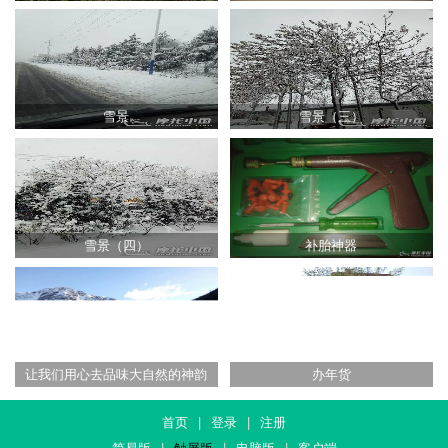
雪景
雪景（三）
雪景（四）
补胎神器
让我们用心去品味大自然的神韵
办年货
首页
|
登录
|
注册