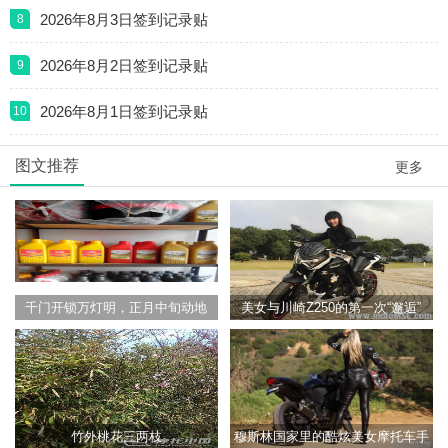
行思止随
581
216535
2026年8月3日签到记录贴
8
2026年8月2日签到记录贴
9
2026年8月1日签到记录贴
10
图文推荐
更多
千门开锁万灯明，正月中旬动地
美女与川崎Z250的第一次“邂逅”
京，祝大家兴
竹外桃花三两枝
穆斯林国家里的酷炫美女摩托车手