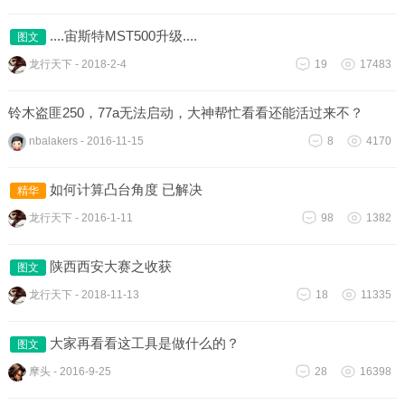
....宙斯特MST500升级....
图文
龙行天下
-
2018-2-4
19
17483
铃木盗匪250，77a无法启动，大神帮忙看看还能活过来不？
nbalakers
-
2016-11-15
8
4170
如何计算凸台角度 已解决
精华
龙行天下
-
2016-1-11
98
1382
陕西西安大赛之收获
图文
龙行天下
-
2018-11-13
18
11335
大家再看看这工具是做什么的？
图文
摩头
-
2016-9-25
28
16398