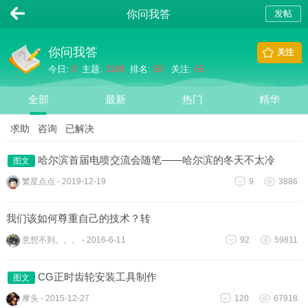
你问我答
发帖
你问我答
关注
今日:
0
主题:
3188
排名:
58
关注:
65
全部
最新
热门
精华
求助
咨询
已解决
哈尔滨首届电喷交流会随笔——哈尔滨的冬天不太冷
图文
繁星点点
-
2019-12-19
9
3886
我们该如何尊重自己的技术？转
意想不到。。。
-
2016-6-11
92
59811
CG正时齿轮安装工具制作
图文
摩头
-
2015-12-27
120
67918