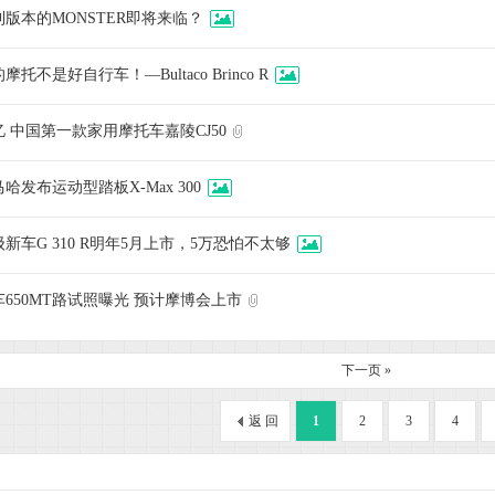
版本的MONSTER即将来临？
托不是好自行车！—Bultaco Brinco R
 中国第一款家用摩托车嘉陵CJ50
哈发布运动型踏板X-Max 300
新车G 310 R明年5月上市，5万恐怕不太够
650MT路试照曝光 预计摩博会上市
下一页 »
返 回
1
2
3
4