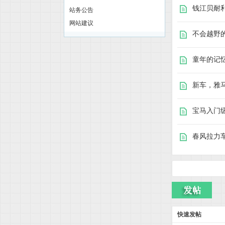
钱江贝耐利
站务公告
网站建议
不会越野的摩
童年的记忆
|
新车，雅马
宝马入门级
春风拉力车
购
快速发帖