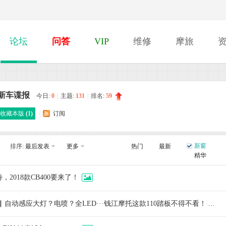
论坛
问答
VIP
维修
摩旅
新车谍报
今日:
0
|
主题:
131
|
排名:
59
收藏本版
(
1
)
|
订阅
新窗
排序:
最后发表
更多
热门
最新
精华
，2018款CB400要来了！
▏自动感应大灯？电喷？全LED···钱江摩托这款110踏板不得不看！ ...