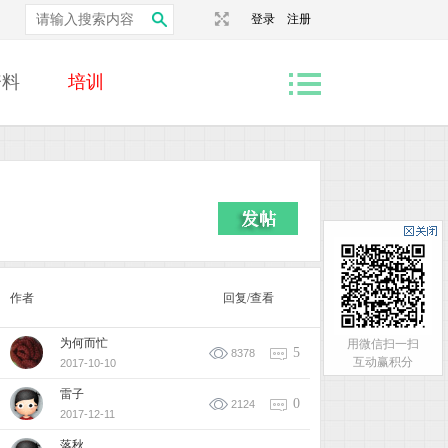
登录
注册
资料
培训
作者
回复/查看
为何而忙
用微信扫一扫
5
8378
互动赢积分
2017-10-10
雷子
0
2124
2017-12-11
落秋