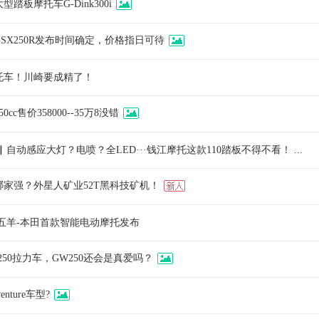
踏板摩托车G-Dink300i
SX250R发布时间确定，价格指日可待
托车！川崎要成精了！
cc售价358000--35万8没错
▏自动感应大灯？电喷？全LED···钱江摩托这款110踏板不得不看！ ...
哪家强？外星人矿业52T黑科技矿机！
！ 五羊-本田首款智能电动摩托发布
250拉力车，GW250还会是真爱吗？
nture车型?