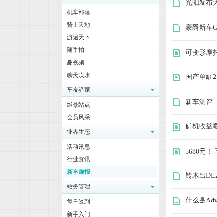
光阳发布大型
机车部落
骑士天地
豪爵新车G
游遍天下
随手拍
可变形摩
趣视频
聊天吹水
国产单缸250
摩
车友驿家
新车测评 
维修站点
会员风采
矿机收益
业界生态
活动讯息
5680元
行业资讯
新车谍报
铃木出DL
托
站务管理
什么是Adve
每日签到
新手入门