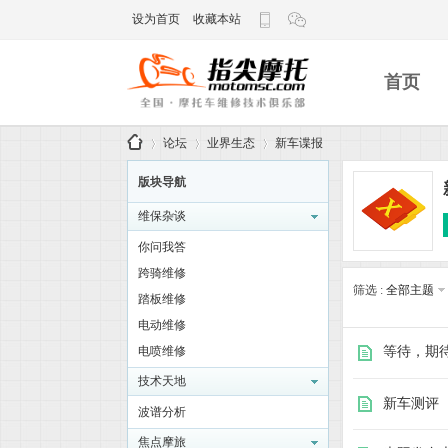
设为首页
收藏本站
首页
论坛
业界生态
新车谍报
版块导航
维保杂谈
指
»
›
›
你问我答
跨骑维修
筛选 :
全部主题
踏板维修
电动维修
电喷维修
等待，期待
技术天地
新车测评 
波谱分析
尖
焦点摩旅